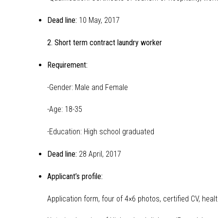
Dead line:
10 May, 2017
2. Short term contract laundry worker
Requirement:
-Gender: Male and Female
-Age: 18-35
-Education: High school graduated
Dead line:
28 April, 2017
Applicant’s profile:
Application form, four of 4×6 photos, certified CV, healt