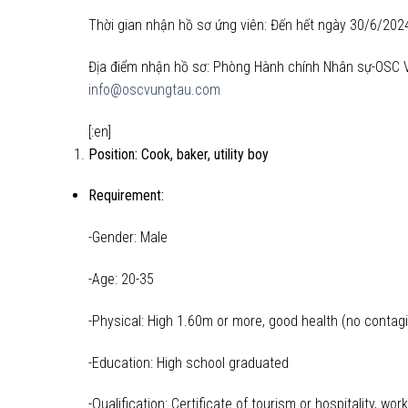
Thời gian nhận hồ sơ ứng viên: Đến hết ngày 30/6/202
Địa điểm nhận hồ sơ: Phòng Hành chính Nhân sự-OSC Vũ
info@oscvungtau.com
[:en]
Position:
Cook, baker, utility boy
Requirement:
-Gender: Male
-Age: 20-35
-Physical: High 1.60m or more, good health (no contagi
-Education: High school graduated
-Qualification: Certificate of tourism or hospitality, wo