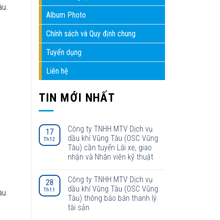
àu.
Album Photo
Chính sách và Quy định chung
Tuyển dụng
Liên hệ
TIN MỚI NHẤT
Công ty TNHH MTV Dịch vụ
17
dầu khí Vũng Tàu (OSC Vũng
Th12
Tàu) cần tuyển Lái xe, giao
nhận và Nhân viên kỹ thuật
Công ty TNHH MTV Dịch vụ
28
dầu khí Vũng Tàu (OSC Vũng
Th11
àu.
Tàu) thông báo bán thanh lý
tài sản