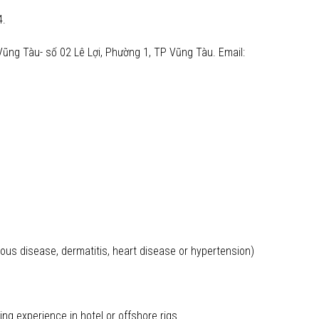
4.
ng Tàu- số 02 Lê Lợi, Phường 1, TP Vũng Tàu. Email:
ous disease, dermatitis, heart disease or hypertension)
rking experience in hotel or offshore rigs