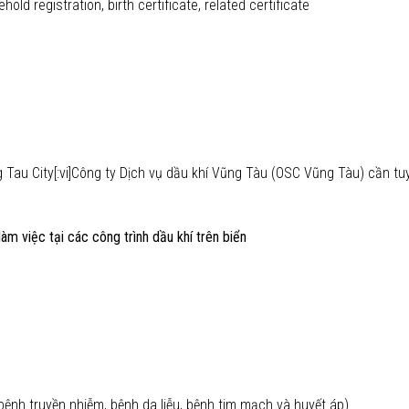
old registration, birth certificate, related certificate
ng Tau City[:vi]Công ty Dịch vụ dầu khí Vũng Tàu (OSC Vũng Tàu) cần tu
àm việc tại các công trình dầu khí trên biển
bệnh truyền nhiễm, bệnh da liễu, bệnh tim mạch và huyết áp)