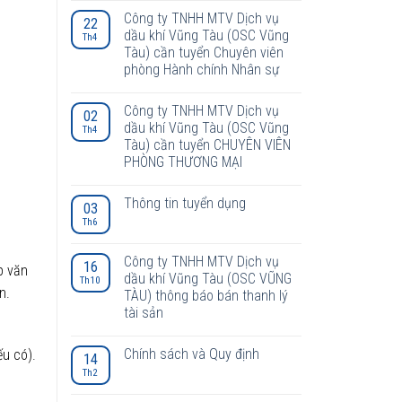
Công ty TNHH MTV Dịch vụ
22
dầu khí Vũng Tàu (OSC Vũng
Th4
Tàu) cần tuyển Chuyên viên
phòng Hành chính Nhân sự
Công ty TNHH MTV Dịch vụ
02
dầu khí Vũng Tàu (OSC Vũng
Th4
Tàu) cần tuyển CHUYÊN VIÊN
PHÒNG THƯƠNG MẠI
Thông tin tuyển dụng
03
Th6
Công ty TNHH MTV Dịch vụ
16
p văn
dầu khí Vũng Tàu (OSC VŨNG
Th10
n.
TÀU) thông báo bán thanh lý
tài sản
Chính sách và Quy định
u có).
14
Th2