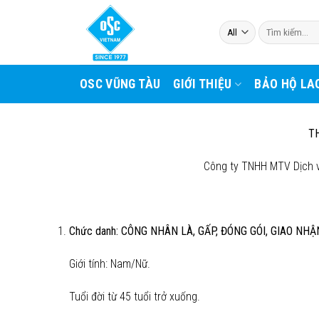
Skip
to
Tìm
kiếm:
content
OSC VŨNG TÀU
GIỚI THIỆU
BẢO HỘ LA
T
Công ty TNHH MTV Dịch v
Chức danh: CÔNG NHÂN LÀ, GẤP, ĐÓNG GÓI, GIAO NHẬ
Giới tính: Nam/Nữ.
Tuổi đời từ 45 tuổi trở xuống.