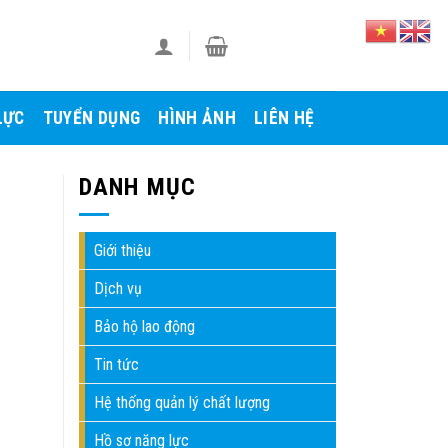
LỰC
TUYỂN DỤNG
HÌNH ẢNH
LIÊN HỆ
DANH MỤC
Giới thiệu
Dịch vụ
Bảo hộ lao động
Tin tức
Hệ thống quản lý chất lượng
Hồ sơ năng lực