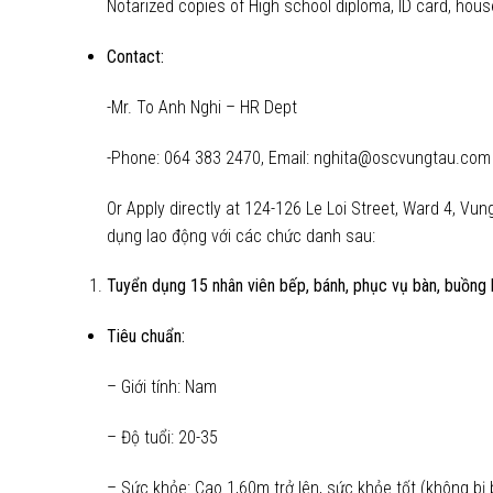
Notarized copies of High school diploma, ID card, househ
Contact:
-Mr. To Anh Nghi – HR Dept
-Phone: 064 383 2470, Email: nghita@oscvungtau.com
Or Apply directly at 124-126 Le Loi Street, Ward 4, Vu
dụng lao động với các chức danh sau:
Tuyển dụng 15 nhân viên bếp, bánh, phục vụ bàn, buồng l
Tiêu chuẩn:
– Giới tính: Nam
– Độ tuổi: 20-35
– Sức khỏe: Cao 1,60m trở lên, sức khỏe tốt (không bị 