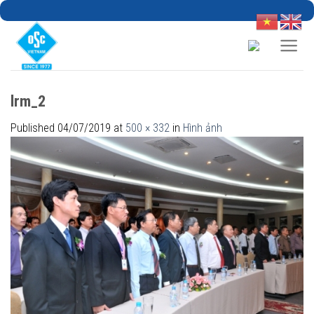
Skip
to
content
lrm_2
Published
04/07/2019
at
500 × 332
in
Hình ảnh