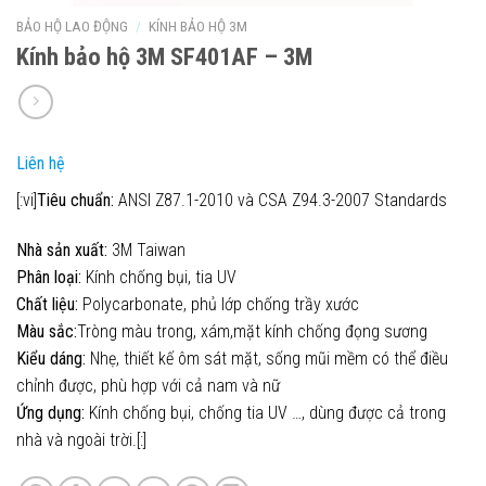
BẢO HỘ LAO ĐỘNG
/
KÍNH BẢO HỘ 3M
Kính bảo hộ 3M SF401AF – 3M
Liên hệ
[:vi]
Tiêu chuẩn:
ANSI Z87.1-2010 và CSA Z94.3-2007 Standards
Nhà sản xuất:
3M Taiwan
Phân loại:
Kính chống bụi, tia UV
Chất liệu:
Polycarbonate, phủ lớp chống trầy xước
Màu sắc:
Tròng màu trong, xám,mặt kính chống đọng sương
Kiểu dáng:
Nhẹ, thiết kế ôm sát mặt, sống mũi mềm có thể điều
chỉnh được, phù hợp với cả nam và nữ
Ứng dụng:
Kính chống bụi, chống tia UV …, dùng được cả trong
nhà và ngoài trời.[:]